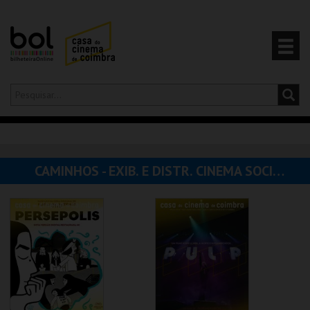
Olá,
iniciar sessão
PT
0
CARRINHO
CAMINHOS - EXIB. E DISTR. CINEMA SOCIEDADE UNIPESSOAL, LDA
EVENTOS
CARTÕES
PRODUTOS