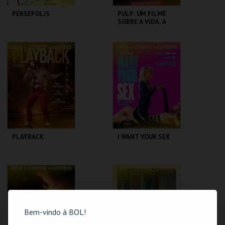
PERSEPOLIS
PULP: UM FILME
SOBRE A VIDA, A
MORTE E
SUPERMERCADOS
CASA DO CINEMA
CASA DO CINEMA
DE COIMBRA
DE COIMBRA
MAIS INFO
MAIS INFO
COMPRAR
COMPRAR
PLAYBACK
I WANT YOUR SEX
CASA DO CINEMA
CASA DO CINEMA
DE COIMBRA
DE COIMBRA
MAIS INFO
MAIS INFO
Bem-vindo à BOL!
COMPRAR
COMPRAR