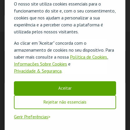
O nosso site utiliza cookies essenciais para o
funcionamento do site e, com o seu consentimento,
cookies que nos ajudam a personalizar a sua
A ODISSEIA
O CONVITE
experiência e a perceber como a plataforma é
utilizada pelos nossos visitantes.
CASA DO CINEMA
CASA DO CINEMA
Ao clicar em "Aceitar" concorda com o
DE COIMBRA
DE COIMBRA
LOCALIZAÇÃO
O evento escolhido não está disponível
armazenamento de cookies no seu dispositivo. Para
saber mais consulte a nossa
Política de Cookies
,
MAIS INFO
MAIS INFO
MORADA
OK
Informações Sobre Cookies
e
Rua Antero de Quental, nº 236, 7º piso, Cx 709, Estúdio 1
COMPRAR
COMPRAR
3000-033 Coimbra
Privacidade & Segurança
.
Aceitar
Rejeitar não essenciais
Gerir Preferências